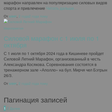
марафон направлен на популяризацию силовых видов
спорта и привлечение
Читать дальше…
От
user
,
2 года
2 года
тому
Мероприятия
Силовой марафон с 1 июля по 1
октября
С 1 июля по 1 октября 2024 года в Кишиневе пройдет
Силовой Летний Марафон, организованный в честь
Александра Косякова. Соревнования состоятся в
тренажерном зале «Аполло» на бул. Мирчя чел Бэтрын
26/3.
От
user
,
2 года
2 года
тому
Пагинация записей
1
2
Далее