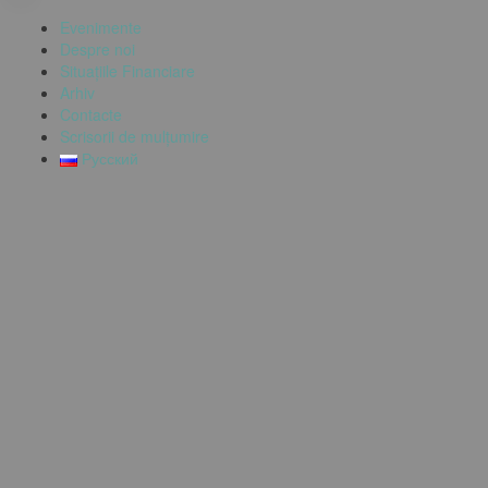
Evenimente
Despre noi
Situațiile Financiare
Arhiv
Contacte
Scrisorii de mulțumire
Русский