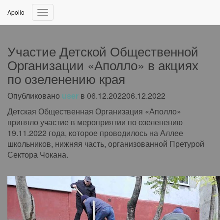
Apollo
Переключить
навигацию
Участие Детской Общественной
Организации «Аполло» в акциях
по озеленению края
Опубликовано
user
в
06.12.2022
06.12.2022
Детская Общественная Организация «Аполло»
приняло участие в мероприятии по озеленению
19.11.2022 года, которое проводилось на Аллее
школьников, нижняя часть, организованной Претурой
Сектора Чокана.