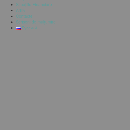
Situațiile Financiare
Arhiv
Contacte
Scrisorii de mulțumire
Русский