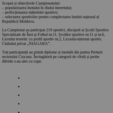
Scopul și obiectivele Campionatului:
– popularizarea înotului în rîndul tineretului;
– perfecționarea măiestriei sportive;
– selectarea sportivilor pentru complectarea lotului național al
Republicii Moldova.
La Campionat au participat 219 sportivi, discipoli ai Şcolii Sportive
Specializate de Înot şi Fotbal nr.11, Școlilor sportive nr.11 și nr.6,
Liceului teoretic cu profil sportiv nr.2, Liceului-internat sportiv,
Clubului privat „NIAGARA”.
Toți participanții au primit diplome și medalii din partea Preturii
sectorului Ciocana. Învingătorii pe categorii de vîrstă și probe
diferite s-au ales cu cupe.