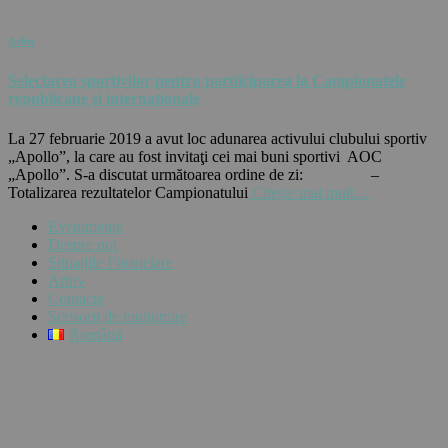
Arhiv
Selectarea sportivilor pentru partiiciparea la Campionatele
republicane şi internaţionale
La 27 februarie 2019 a avut loc adunarea activului clubului sportiv
„Apollo”, la care au fost invitaţi cei mai buni sportivi AOC
„Apollo”. S-a discutat următoarea ordine de zi: –
Totalizarea rezultatelor Campionatului
Citește mai mult…
Evenimente
Despre noi
Situațiile Financiare
Arhiv
Contacte
Scrisorii de mulțumire
Română