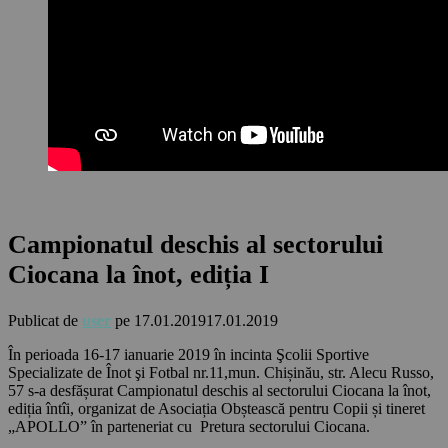
Campionatul deschis al sectorului
Ciocana la înot, ediția I
Publicat de
user
pe
17.01.2019
17.01.2019
În perioada 16-17 ianuarie 2019 în incinta Şcolii Sportive
Specializate de Înot şi Fotbal nr.11,mun. Chișinău, str. Alecu Russo,
57 s-a desfășurat Campionatul deschis al sectorului Ciocana la înot,
ediția întîi, organizat de Asociația Obștească pentru Copii și tineret
„APOLLO” în parteneriat cu Pretura sectorului Ciocana.