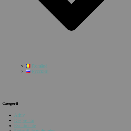
Română
Русский
Categorii
Arhiv
Despre noi
Evenimente
Scrisorii de mulțumire