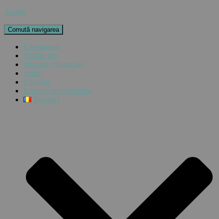
Apollo
Comută navigarea
Evenimente
Despre noi
Situațiile Financiare
Arhiv
Contacte
Scrisorii de mulțumire
Română