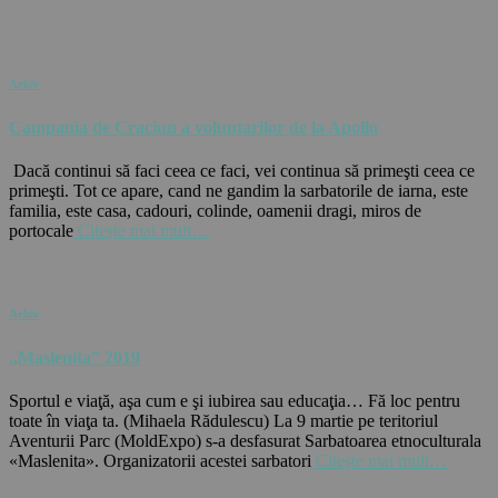
Arhiv
Campania de Craciun a voluntarilor de la Apollo
Dacă continui să faci ceea ce faci, vei continua să primeşti ceea ce
primeşti. Tot ce apare, cand ne gandim la sarbatorile de iarna, este
familia, este casa, cadouri, colinde, oamenii dragi, miros de
portocale
Citește mai mult…
Arhiv
„Maslenita” 2019
Sportul e viaţă, aşa cum e şi iubirea sau educaţia… Fă loc pentru
toate în viaţa ta. (Mihaela Rădulescu) La 9 martie pe teritoriul
Aventurii Parc (MoldExpo) s-a desfasurat Sarbatoarea etnoculturala
«Maslenita». Organizatorii acestei sarbatori
Citește mai mult…