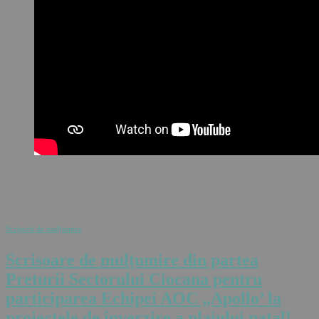
Scrisorii de mulțumire
Scrisoare de mulțumire din partea
Preturii Sectorului Ciocana pentru
participarea Echipei AOC „Apollo’ la
proiectele de înverzire a plaiului natal!