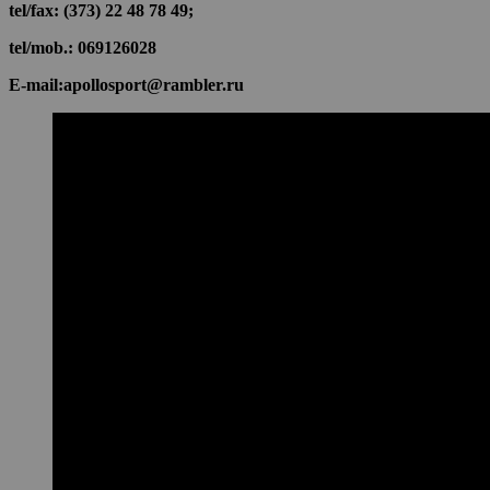
tel/fax: (373) 22 48 78 49;
tel/mob.: 069126028
E-mail:apollosport@rambler.ru