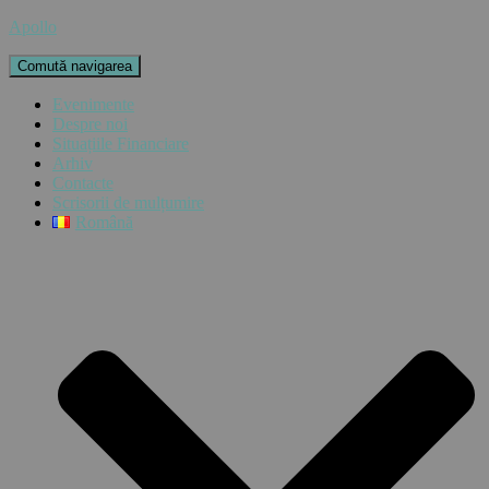
Apollo
Comută navigarea
Evenimente
Despre noi
Situațiile Financiare
Arhiv
Contacte
Scrisorii de mulțumire
Română