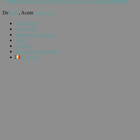
De
user
, Acum
4 ani
4 ani
Evenimente
Despre noi
Situațiile Financiare
Arhiv
Contacte
Scrisorii de mulțumire
Română