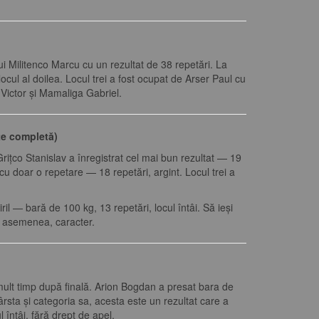
lui Militenco Marcu cu un rezultat de 38 repetări. La
cul al doilea. Locul trei a fost ocupat de Arser Paul cu
Victor și Mamaliga Gabriel.
ate completă)
rițco Stanislav a înregistrat cel mai bun rezultat — 19
cu doar o repetare — 18 repetări, argint. Locul trei a
il — bară de 100 kg, 13 repetări, locul întâi. Să ieși
de asemenea, caracter.
mult timp după finală. Arion Bogdan a presat bara de
ârsta și categoria sa, acesta este un rezultat care a
întâi, fără drept de apel.