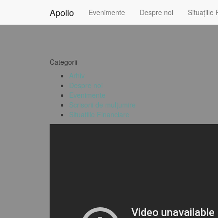
Apollo
Evenimente
Despre noi
Situațiile
Categorii
Arhiv
Despre noi
Evenimente
Scrisorii de mulțumire
Situațiile Financiare