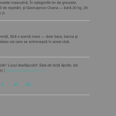
oveste masculină. În categoriile lor de greutate,
 23 de repetări, și Gavrușenco Oxana — bară 20 kg, 20
 zi.
cvență, fără o scenă mare — doar bara, banca și
iubesc cei care se antrenează în acest club.
llo” Locul desfășurării: Sala de forță Apollo, bd.
e) |
apollosport@rambler.ru