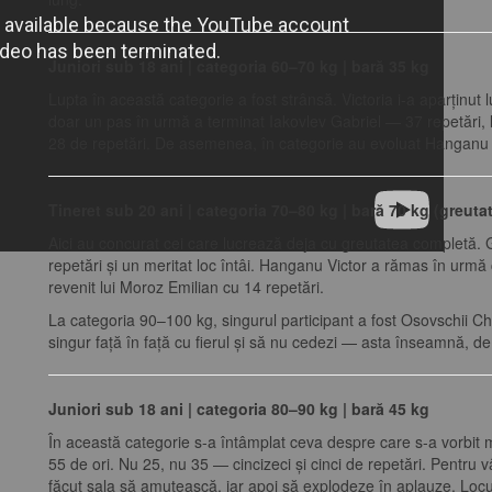
Juniori sub 18 ani | categoria 60–70 kg | bară 35 kg
Lupta în această categorie a fost strânsă. Victoria i-a aparținut 
doar un pas în urmă a terminat Iakovlev Gabriel — 37 repetări, lo
28 de repetări. De asemenea, în categorie au evoluat Hanganu 
Tineret sub 20 ani | categoria 70–80 kg | bară 70 kg (greut
Aici au concurat cei care lucrează deja cu greutatea completă. G
repetări și un meritat loc întâi. Hanganu Victor a rămas în urmă 
revenit lui Moroz Emilian cu 14 repetări.
La categoria 90–100 kg, singurul participant a fost Osovschii Chir
singur față în față cu fierul și să nu cedezi — asta înseamnă, 
Juniori sub 18 ani | categoria 80–90 kg | bară 45 kg
În această categorie s-a întâmplat ceva despre care s-a vorbit 
55 de ori. Nu 25, nu 35 — cincizeci și cinci de repetări. Pentru v
făcut sala să amuțească, iar apoi să explodeze în aplauze. Locul 