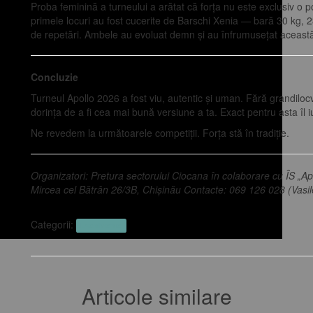
Proba feminină a turneului a arătat că forța nu este exclusiv o p
primele locuri au fost cucerite de Barschi Xenia — bară 30 kg,
de repetări. Ambele au evoluat demn și au înfrumusețat această
Concluzie
Turneul Apollo 2026 a fost viu, autentic și uman. Fără grandilo
dorința de a fi cea mai bună versiune a ta. Exact pentru asta îl 
Ne revedem la următoarele competiții. Forța stă în tradiție.
Organizatori: Pretura sectorului Ciocana în colaborare cu ÎS „Apo
Mircea cel Bătrân 26/3B, Chișinău Contacte: 069 126 028 (Vasil
Categorii:
Evenimente
Articole similare