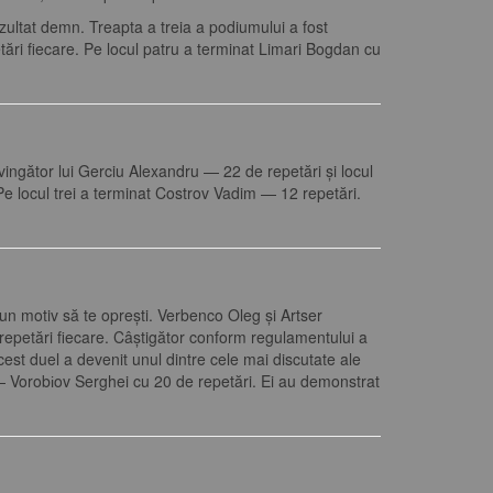
ezultat demn. Treapta a treia a podiumului a fost
ări fiecare. Pe locul patru a terminat Limari Bogdan cu
.
vingător lui Gerciu Alexandru — 22 de repetări și locul
Pe locul trei a terminat Costrov Vadim — 12 repetări.
un motiv să te oprești. Verbenco Oleg și Artser
 repetări fiecare. Câștigător conform regulamentului a
est duel a devenit unul dintre cele mai discutate ale
u — Vorobіov Serghei cu 20 de repetări. Ei au demonstrat