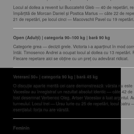
Locul al doilea a revenit lui Buccatehii Gleb — 40 de repetări, r
împărțită de Morcan Daniel și Postica Marius — câte 22 de repet
21 de repetări, pe locul cinci — Macovschii Pavel cu 19 repetări
Open (Adulți) | categoria 90–100 kg | bară 90 kg
Categorie grea — decizii grele. Victoria i-a aparținut în mod con
întâi. Timosenco Andrei a ocupat locul al doilea cu 13 repetări. 
Fiecare repetare aici se obține cu un preț cu adevărat ridicat.
Veterani 50+ | categoria 90 kg | bară 45 kg
O discuție aparte merită cei care demonstrează: vârsta nu este 
Vaceslav au înregistrat un rezultat absolut identic — câte 42 de
fost desemnat Verbenco Oleg, Artser Vaceslav a luat argintul. Ac
turneului. Locul trei — Ursu Iurie cu 25 de repetări, locul patr
esențialul: forța nu are vârstă.
Feminin