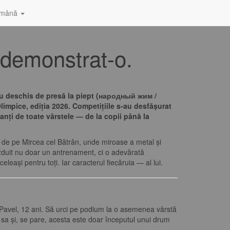
mână
a demonstrat-o.
neu deschis de presă la piept (народный жим /
Olimpice, ediția 2026. Competițiile s-au desfășurat
panți de toate vârstele — de la copii până la
lă de pe Mircea cel Bătrân, unde miroase a metal și
uit nu doar un antrenament, ci o adevărată
eleași pentru toți. Iar caracterul fiecăruia — al lui.
 Pavel, 12 ani. Să urci pe podium la o asemenea vârstă
a sa și, se pare, acesta este doar începutul unui drum