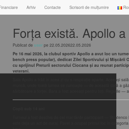
 Financiare
Arhiv
Contacte
Scrisorii de mulțumire
Ro
Forța există. Apollo 
Publicat de
user
pe
22.05.2026
22.05.2026
Pe 16 mai 2026, la clubul sportiv Apollo a avut loc un tur
bench press popular), dedicat Zilei Sportivului și Mișcării 
cu sprijinul Preturii sectorului Ciocana și au reunat partici
veterani.
Sala Apollo a trăit în acea zi cu o respirație aparte. Aceeași sa
muncă, unde toată lumea se cunoaște — de această dată a găzd
sărbătoare a forței. Bara a fost aceeași pentru toți. Regulile — ac
Copii sub 14 ani
Turneul a fost deschis de cel mai tânăr participant — Stratenco
este deja un act de curaj. Pavel a ocupat primul loc în categori
lung.