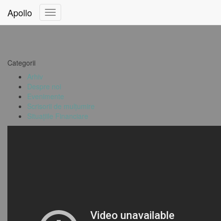
Apollo
Comută
navigarea
Categorii
Arhiv
Despre noi
Evenimente
Scrisorii de mulțumire
Situațiile Financiare